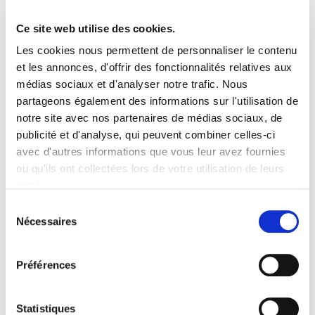
Ce site web utilise des cookies.
Les cookies nous permettent de personnaliser le contenu
et les annonces, d'offrir des fonctionnalités relatives aux
médias sociaux et d'analyser notre trafic. Nous
partageons également des informations sur l'utilisation de
notre site avec nos partenaires de médias sociaux, de
publicité et d'analyse, qui peuvent combiner celles-ci
avec d'autres informations que vous leur avez fournies
ou qu'ils ont collectées lors de votre utilisation de leurs
services.
Inscription / billetterie
Sélection
Nécessaires
du
consentement
Préférences
Tombola "à 100 % pour les
associations" du Crédit Mutuel de
Bretagne
Statistiques