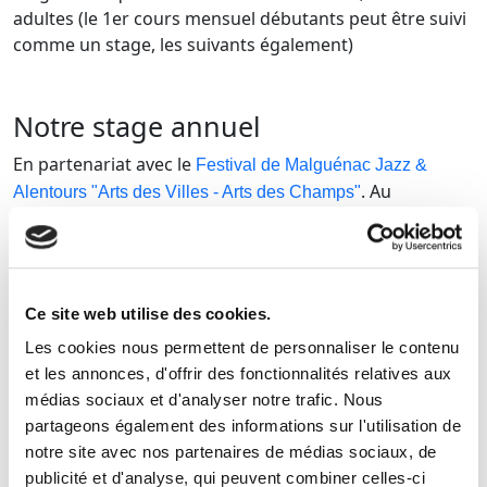
adultes (le 1er cours mensuel débutants peut être suivi
comme un stage, les suivants également)
Notre stage annuel
En partenariat avec le
Festival de Malguénac Jazz &
. Au
Alentours "Arts des Villes - Arts des Champs"
programme : Claquettes américaines et irlandaises,
Soft Shoe et Ceili (danses irlandaises) et Percussions
Corporelles ou Lindy Hop selon les années ; cours
techniques tous niveaux, ateliers impro et polyrythmie,
Ce site web utilise des cookies.
jam, démo au festival ; programme en harmonie avec
celui du festival (nos stagiaires bénéficient du tarif
Les cookies nous permettent de personnaliser le contenu
réduit pour les concerts du festival, et de la possibilité
et les annonces, d'offrir des fonctionnalités relatives aux
de prendre leurs repas du midi avec l'équipe
médias sociaux et d'analyser notre trafic. Nous
organisatrice pour une somme modique...)
partageons également des informations sur l'utilisation de
notre site avec nos partenaires de médias sociaux, de
publicité et d'analyse, qui peuvent combiner celles-ci