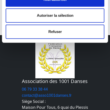
Cours particuliers à la demande (préparation bal de
mariage, enterrement de vie de jeune fille ou de
Autoriser la sélection
garçon...),
.
nous consulter
Refuser
Association des 1001 Danses
06 79 33 38 44
contact@asso1001danses.fr
Siège Social :
Maison Pour Tous, 6 quai du Plessis