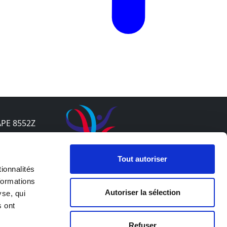
APE 8552Z
s
Tout autoriser
ionnalités
formations
Autoriser la sélection
yse, qui
s ont
Refuser