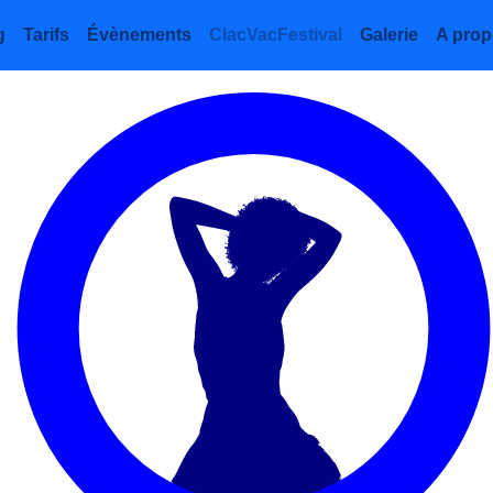
g
Tarifs
Évènements
ClacVacFestival
Galerie
A pro