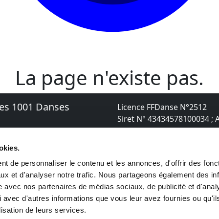
La page n'existe pas.
des 1001 Danses
Licence FFDanse N°2512
Siret N° 43434578100034 ; 
1danses.fr
Remerciements et Partenaire
okies.
, 6 quai du Plessis
Mentions légales
t de personnaliser le contenu et les annonces, d'offrir des fonct
ux et d'analyser notre trafic. Nous partageons également des in
site avec nos partenaires de médias sociaux, de publicité et d'anal
 avec d'autres informations que vous leur avez fournies ou qu'il
lisation de leurs services.